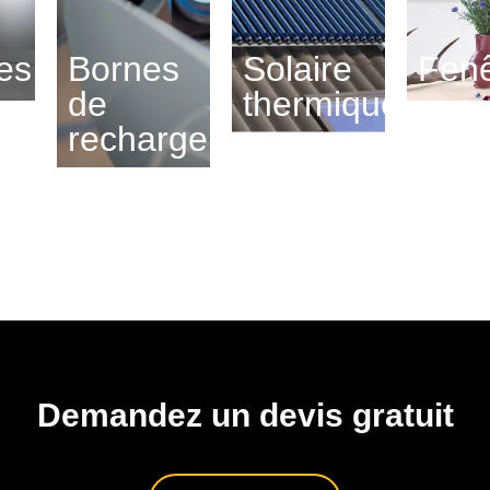
ies
Bornes
Solaire
Fenê
de
thermique
recharge
Demandez un devis gratuit