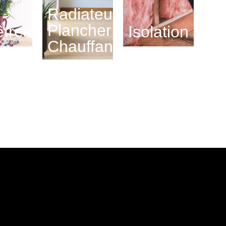
Radiateurs
Plancher
tres
Isolation
Chauffant