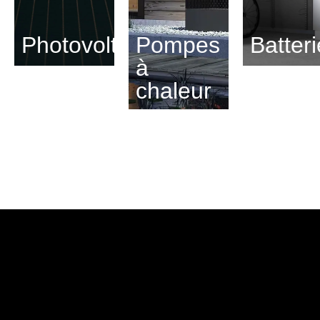
Photovoltaïque
Pompes
Batter
à
chaleur